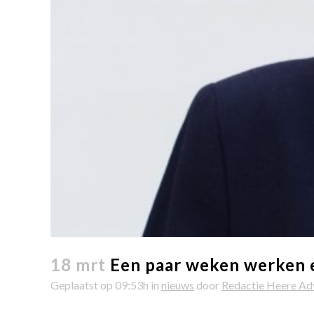
18 mrt
Een paar weken werken en
Geplaatst op 09:53h
in
nieuws
door
Redactie Heere Ad