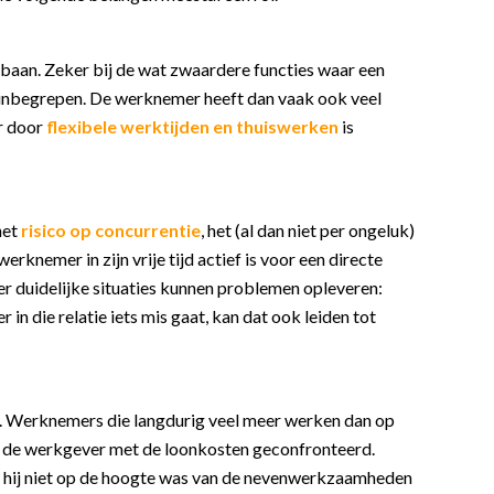
 baan. Zeker bij de wat zwaardere functies waar een
aris inbegrepen. De werknemer heeft dan vaak ook veel
ar door
flexibele werktijden en thuiswerken
is
het
risico op concurrentie
, het (al dan niet per ongeluk)
rknemer in zijn vrije tijd actief is voor een directe
er duidelijke situaties kunnen problemen opleveren:
n die relatie iets mis gaat, kan dat ook leiden tot
rd. Werknemers die langdurig veel meer werken dan op
t de werkgever met de loonkosten geconfronteerd.
ls hij niet op de hoogte was van de nevenwerkzaamheden