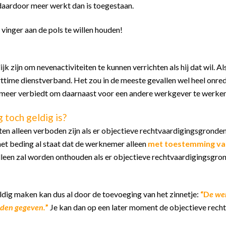
daardoor meer werkt dan is toegestaan.
vinger aan de pols te willen houden!
k zijn om nevenactiviteiten te kunnen verrichten als hij dat wil. 
parttime dienstverband. Het zou in de meeste gevallen wel heel onr
r meer verbiedt om daarnaast voor een andere werkgever te werken.
 toch geldig is?
en alleen verboden zijn als er objectieve rechtvaardigingsgronden 
 het beding al staat dat de werknemer alleen
met toestemming va
en zal worden onthouden als er objectieve rechtvaardigingsgronde
dig maken kan dus al door de toevoeging van het zinnetje:
“D
e we
rden gegeven.
”
Je kan dan op een later moment de objectieve recht