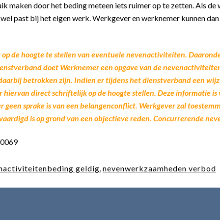
k maken door het beding meteen iets ruimer op te zetten. Als de 
at wel past bij het eigen werk. Werkgever en werknemer kunnen d
 op de hoogte te stellen van eventuele nevenactiviteiten. Daaronder
 dienstverband doet Werknemer een opgave van de nevenactiviteiten 
 daarbij betrokken zijn. Indien er tijdens het dienstverband een wi
rvan direct schriftelijk op de hoogte stellen. Deze informatie i
er geen sprake is van een belangenconflict. Werkgever zal toestemm
ardigd is op grond van een objectieve reden. Concurrerende neve
60069
nactiviteitenbeding geldig
,
nevenwerkzaamheden verbod