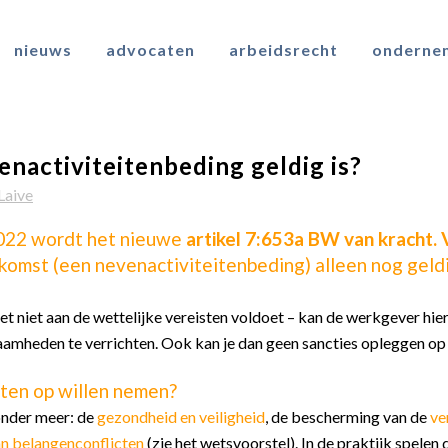
nieuws
advocaten
arbeidsrecht
onderne
venactiviteitenbeding geldig is?
Laive
 2022 wordt het nieuwe
artikel 7:653a BW van kracht.
st (een nevenactiviteitenbeding) alleen nog geldig 
s het niet aan de wettelijke vereisten voldoet – kan de werkgever 
amheden te verrichten. Ook kan je dan geen sancties opleggen op 
ten op willen nemen?
 onder meer: de
gezondheid en veiligheid
, de bescherming van de
ve
an belangenconflicten
(zie
het wetsvoorstel
). In de praktijk spele