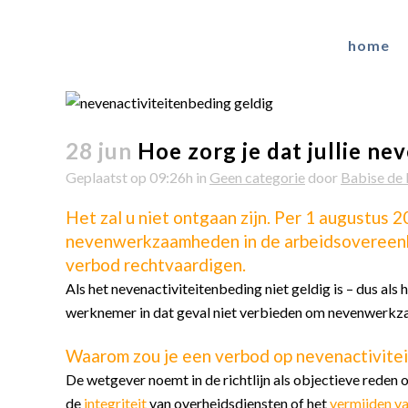
home
28 jun
Hoe zorg je dat jullie ne
Geplaatst op 09:26h
in
Geen categorie
door
Babise de 
Het zal u niet ontgaan zijn. Per 1 augustus
nevenwerkzaamheden in de arbeidsovereenkom
verbod rechtvaardigen.
Als het nevenactiviteitenbeding niet geldig is – dus al
werknemer in dat geval niet verbieden om nevenwerkza
Waarom zou je een verbod op nevenactivitei
De wetgever noemt in de richtlijn als objectieve reden
de
integriteit
van overheidsdiensten of het
vermijden v