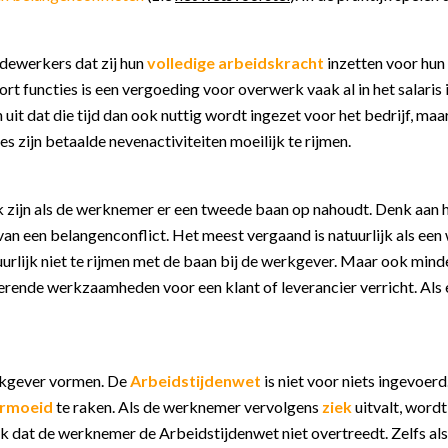
dewerkers dat zij hun
volledige arbeidskracht
inzetten voor hun
t soort functies is een vergoeding voor overwerk vaak al in het sal
n uit dat die tijd dan ook nuttig wordt ingezet voor het bedrijf, ma
es zijn betaalde nevenactiviteiten moeilijk te rijmen.
k zijn als de werknemer er een tweede baan op nahoudt. Denk aan 
van een belangenconflict. Het meest vergaand is natuurlijk als een we
urlijk niet te rijmen met de baan bij de werkgever. Maar ook mind
nde werkzaamheden voor een klant of leverancier verricht. Als er i
erkgever vormen. De
Arbeidstijdenwet
is niet voor niets ingevoe
rmoeid
te raken. Als de werknemer vervolgens
ziek
uitvalt, word
k dat de werknemer de Arbeidstijdenwet niet overtreedt. Zelfs a