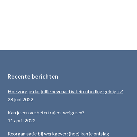
zo'n verbod rechtvaardigen. Als het
nevenactiviteitenbeding niet geldig is -
dus...
28 juni, 2022
Recente berichten
Hoe zorg je dat jullie nevenactiviteitenbeding geldig is?
28 juni 2022
Kan je een verbetertraject weigeren?
11 april 2022
Reorganisatie bij werkgever: (hoe) kan je ontslag