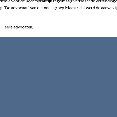
demie voor de Rechtspraktijk regelmatig verrassende verbindingen
ing “De advocaat” van de toneelgroep Maastricht werd de aanwezi
n
Heere advocaten
.