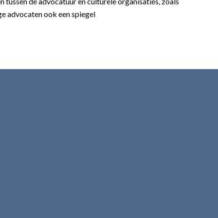
 tussen de advocatuur en culturele organisaties, zoals
ge advocaten ook een spiegel