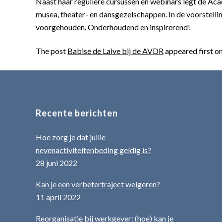
Naast haar reguliere cursussen en webinars legt de Aca
musea, theater- en dansgezelschappen. In de voorstell
voorgehouden. Onderhoudend en inspirerend!
The post
Babise de Laive bij de AVDR
appeared first o
Recente berichten
Hoe zorg je dat jullie
nevenactiviteitenbeding geldig is?
28 juni 2022
Kan je een verbetertraject weigeren?
11 april 2022
Reorganisatie bij werkgever: (hoe) kan je