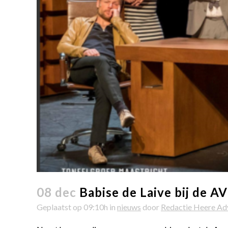
08 dec
Babise de Laive bij de A
Geplaatst op 09:10h
in
nieuws
door
Redactie Heere Ad