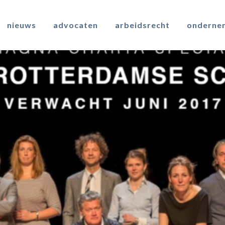
nieuws
advocaten
arbeidsrecht
onderne