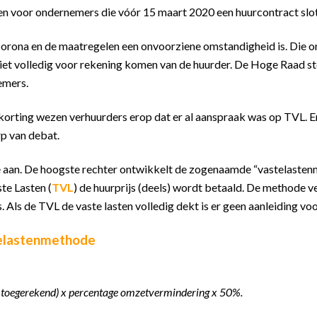
een voor ondernemers die vóór 15 maart 2020 een huurcontract slo
orona en de maatregelen een onvoorziene omstandigheid is. Die om
et volledig voor rekening komen van de huurder. De Hoge Raad st
emers.
rting wezen verhuurders erop dat er al aanspraak was op TVL. Er 
p van debat.
 aan. De hoogste rechter ontwikkelt de zogenaamde “vastelastenm
te Lasten (
TVL
) de huurprijs (deels) wordt betaald. De methode ve
s. Als de TVL de vaste lasten volledig dekt is er geen aanleiding vo
telastenmethode
dt toegerekend) x percentage omzetvermindering x 50%.