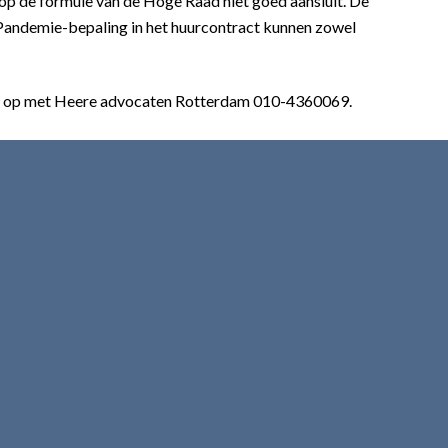
rop de formule van de Hoge Raad niet goed aansluit. De
 Pandemie-bepaling in het huurcontract kunnen zowel
act op met Heere advocaten Rotterdam 010-4360069.