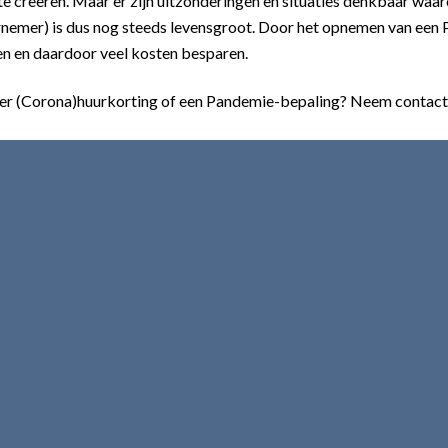
e creëren. Maar er zijn uitzonderingen en situaties denkbaar waa
rnemer) is dus nog steeds levensgroot. Door het opnemen van een
n en daardoor veel kosten besparen.
 over (Corona)huurkorting of een Pandemie-bepaling? Neem cont