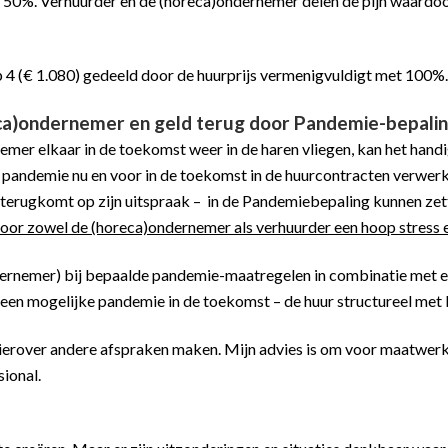
t 50%. Verhuurder en de (horeca)ondernemer delen de pijn waardo
p 4 (€ 1.080) gedeeld door de huurprijs vermenigvuldigt met 100%.
ca)ondernemer en geld terug door Pandemie-bepali
er elkaar in de toekomst weer in de haren vliegen, kan het handi
en pandemie nu en voor in de toekomst in de huurcontracten verwe
 terugkomt op zijn uitspraak – in de Pandemiebepaling kunnen zet
voor zowel de (horeca)ondernemer als verhuurder een hoop stress e
ernemer) bij bepaalde pandemie-maatregelen in combinatie met e
en een mogelijke pandemie in de toekomst – de huur structureel met
 hierover andere afspraken maken. Mijn advies is om voor maatwer
ional.