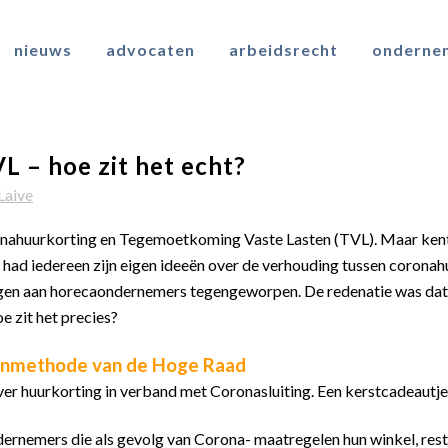
nieuws
advocaten
arbeidsrecht
onderne
 – hoe zit het echt?
Laive
onahuurkorting en Tegemoetkoming Vaste Lasten (TVL). Maar kent
, had iedereen zijn eigen ideeën over de verhouding tussen coron
en aan horecaondernemers tegengeworpen. De redenatie was dat je
 zit het precies?
tenmethode van de Hoge Raad
r huurkorting in verband met Coronasluiting. Een kerstcadeautj
ernemers die als gevolg van Corona- maatregelen hun winkel, resta