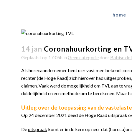
home
14 jan
Coronahuurkorting en TVL
Geplaatst op 17:05h
in
Geen categorie
door
Babise de 
Als horecaondernemer bent u er vast mee bekend: cor
rechter (de Hoge Raad) zich hierover had uitgesproken
claimen. Vaak werd de mogelijkheid om TVL aan te vrag
duidelijkheid en een methode om te berekenen. Maar hoe
Uitleg over de toepassing van de vastelas
Op 24 december 2021 deed de Hoge Raad uitspraak ove
De
uitspraak
komt er in de kern op neer dat (horeca)ond