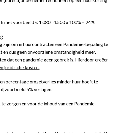
or (horeca)ondernemer recht heeft op een huurkorting
 In het voorbeeld € 1.080 : 4.500 x 100% = 24%
ng
g zijn om in huurcontracten een Pandemie-bepaling te
rkt en dus geen onvoorziene omstandigheid meer.
ten dat een pandemie geen gebrek is. Hierdoor creëer
n juridische kosten.
en percentage omzetverlies minder huur hoeft te
 bijvoorbeeld 5% verlagen.
k te zorgen en voor de inhoud van een Pandemie-