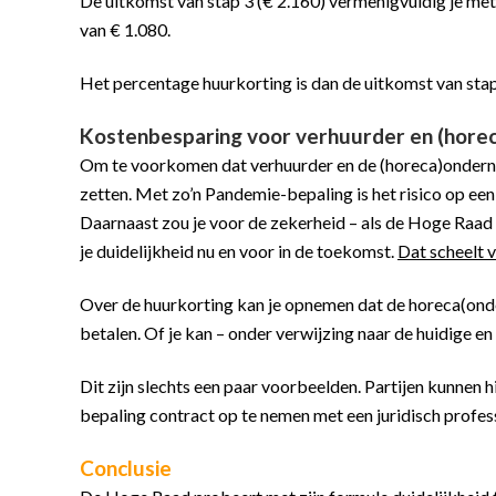
De uitkomst van stap 3 (€ 2.160) vermenigvuldig je me
van € 1.080.
Het percentage huurkorting is dan de uitkomst van sta
Kostenbesparing voor verhuurder en (hore
Om te voorkomen dat verhuurder en de (horeca)ondernem
zetten. Met zo’n Pandemie-bepaling is het risico op e
Daarnaast zou je voor de zekerheid – als de Hoge Raad
je duidelijkheid nu en voor in de toekomst.
Dat scheelt 
Over de huurkorting kan je opnemen dat de horeca(ond
betalen. Of je kan – onder verwijzing naar de huidige 
Dit zijn slechts een paar voorbeelden. Partijen kunnen
bepaling contract op te nemen met een juridisch profess
Conclusie