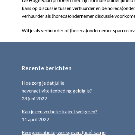
De Hoge Raad probeert met zijn formule duidelijkheid t
kans op discussie tussen verhuurder en de horeca(onde
verhuurder als (horeca)ondernemer discussie voorkome
Wil je als verhuurder of (horeca)ondernemer sparren
Recente berichten
Hoe zorg je dat jullie
nevenactiviteitenbeding geldig is?
28 juni 2022
Kan je een verbetertraject weigeren?
11 april 2022
Reorganisatie bij werkgever: (hoe) kan je