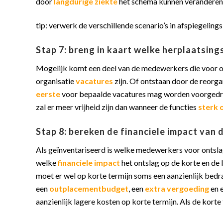
door
langdurige ziekte
het schema kunnen veranderen
tip: verwerk de verschillende scenario’s in afspiegelin
Stap 7: breng in kaart welke herplaatsing
Mogelijk komt een deel van de medewerkers die voor 
organisatie
vacatures
zijn. Of ontstaan door de reorg
eerste
voor bepaalde vacatures mag worden voorgedr
zal er meer vrijheid zijn dan wanneer de functies
sterk o
Stap 8: bereken de financiele impact van 
Als geïnventariseerd is welke medewerkers voor ontsl
welke
financiele impact
het ontslag op de korte en de 
moet er wel op korte termijn soms een aanzienlijk bed
een
outplacementbudget
, een
extra vergoeding
en 
aanzienlijk lagere kosten op korte termijn. Als de korte 