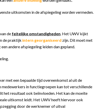
, kan een
andere indeling
worden gemaakt.
ewenste uitkomsten in de afspiegeling worden vermeden.
 van de
feitelijke omstandigheden
. Het UWV kijkt
in de praktijk
intern georganiseerd
zijn. Dit moet met
 een andere afspiegeling leiden dan gepland.
ling.
ker met een bepaalde tijd overeenkomst al uit de
an medewerkers in functiegroepen kan tot verschillende
dit het resultaat ook beïnvloeden. Het kan de moeite
deale uitkomst leidt. Het UWV heeft hiervoor ook
 opzegging door de werknemer of uitval