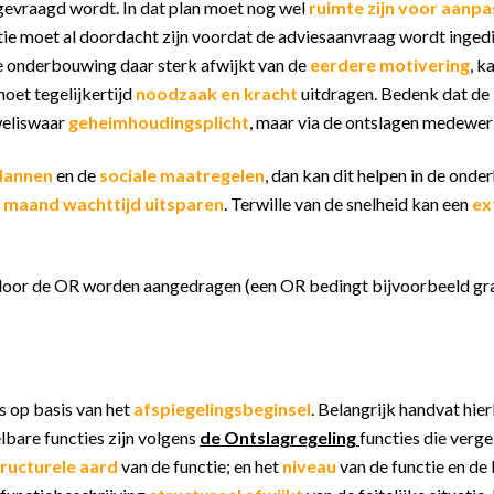
 gevraagd wordt. In dat plan moet nog wel
ruimte zijn voor aanp
tie moet al doordacht zijn voordat de adviesaanvraag wordt inged
e onderbouwing daar sterk afwijkt van de
eerdere motivering
, k
moet tegelijkertijd
noodzaak en kracht
uitdragen. Bedenk dat de
weliswaar
geheimhoudingsplicht
, maar via de ontslagen medewe
lannen
en de
sociale maatregelen
, dan kan dit helpen in de ond
 maand wachttijd uitsparen
. Terwille van de snelheid kan een
ex
e door de OR worden aangedragen (een OR bedingt bijvoorbeeld g
s op basis van het
afspiegelingsbeginsel
. Belangrijk handvat hier
elbare functies zijn volgens
de Ontslagregeling
functies die verge
structurele aard
van de functie; en het
niveau
van de functie en de