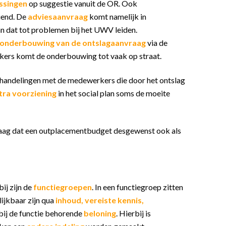
assingen
op suggestie vanuit de OR. Ook
iend. De
adviesaanvraag
komt namelijk in
an dat tot problemen bij het UWV leiden.
onderbouwing van de ontslagaanvraag
via de
rkers komt de onderbouwing tot vaak op straat.
erhandelingen met de medewerkers die door het ontslag
tra voorziening
in het social plan soms de moeite
raag dat een outplacementbudget desgewenst ook als
bij zijn de
functiegroepen
. In een functiegroep zitten
lijkbaar zijn qua
inhoud, vereiste kennis,
 bij de functie behorende
beloning
. Hierbij is