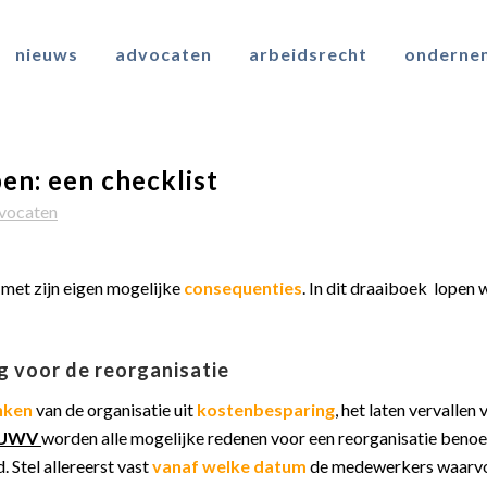
nieuws
advocaten
arbeidsrecht
onderne
en: een checklist
vocaten
k met zijn eigen mogelijke
consequenties
. In dit draaiboek lopen
ng voor de reorganisatie
nken
van de organisatie uit
kostenbesparing
, het laten vervallen
t UWV
worden alle mogelijke redenen voor een reorganisatie benoe
. Stel allereerst vast
vanaf welke datum
de medewerkers waarvo