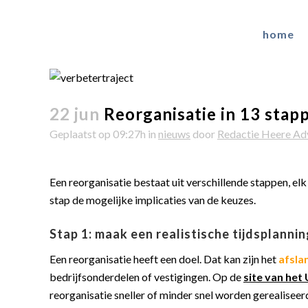
home
22 jun
Reorganisatie in 13 stapp
Geplaatst op 09:27h
in
nieuws
door
Redactie Heere Ad
Een reorganisatie bestaat uit verschillende stappen, el
stap de mogelijke implicaties van de keuzes.
Stap 1: maak een realistische tijdsplanni
Een reorganisatie heeft een doel. Dat kan zijn het
afsla
bedrijfsonderdelen of vestigingen. Op de
site van he
reorganisatie sneller of minder snel worden gerealiseerd