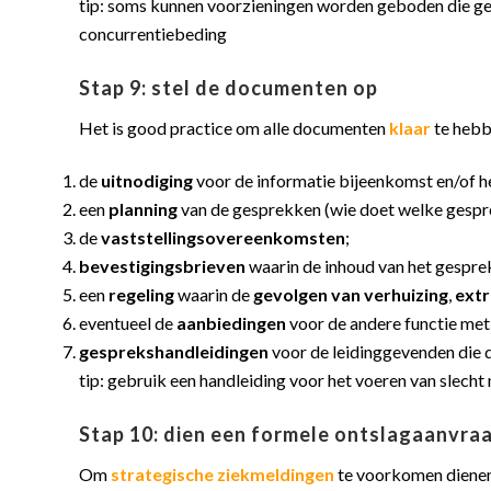
tip: soms kunnen voorzieningen worden geboden die geen
concurrentiebeding
Stap 9: stel de documenten op
Het is good practice om alle documenten
klaar
te hebb
de
uitnodiging
voor de informatie bijeenkomst en/of he
een
planning
van de gesprekken (wie doet welke gespr
de
vaststellingsovereenkomsten
;
bevestigingsbrieven
waarin de inhoud van het gespr
een
regeling
waarin de
gevolgen van verhuizing
,
extr
eventueel de
aanbiedingen
voor de andere functie me
gesprekshandleidingen
voor de leidinggevenden die 
tip: gebruik een handleiding voor het voeren van slech
Stap 10: dien een formele ontslagaanvraa
Om
strategische ziekmeldingen
te voorkomen diene