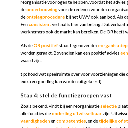
reorganisatie voor ogen te hebben, voordat het advies
de
onderbouwing
voor de redenen voor de reorganisa
de
ontslagprocedure
bij het UWV ook aan bod. Als d
Een
consistent
verhaal is hier van belang. Dat verhaal 
werknemers ook de markt kan bereiken. De OR heeft 
Als de
OR positief
staat tegenover de r
eorganisatiep
worden geraakt. Bovendien kan een positief advies
een
waard zijn.
tip: houd wat speelruimte over voor voorzieningen di
extra vergoeding kan worden uitgekeerd).
Stap 4: stel de functiegroepen vast
Zoals bekend, vindt bij een reorganisatie
selectie
plaat
alle functies die
onderling uitwisselbaar
zijn. Uitwiss
vaardigheden
en
competenties
, en de
tijdelijke of 