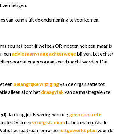
 vernietigen.
rlies van kennis uit de onderneming te voorkomen.
ms zou het bedrijf wel een OR moeten hebben, maar is
an een
adviesaanvraag achterwege
blijven. Let echter
ellen voordat er gereorganiseerd mocht worden. Dat
iet een
belangrijke wijziging
van de organisatie tot
atie alleen al om het
draagvlak
van de maatregelen te
gd) dan mag je als werkgever nog
geen concrete
 om de OR in een
vroeg stadium
te betrekken. Als de
 Wel is het raadzaam om al een
uitgewerkt plan
voor de