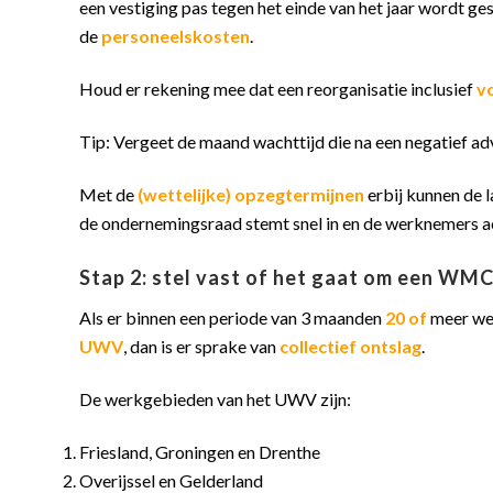
een vestiging pas tegen het einde van het jaar wordt g
de
personeelskosten
.
Houd er rekening mee dat een reorganisatie inclusief
v
Tip: Vergeet de maand wachttijd die na een negatief adv
Met de
(wettelijke) opzegtermijnen
erbij kunnen de 
de ondernemingsraad stemt snel in en de werknemers ac
Stap 2: stel vast of het gaat om een WM
Als er binnen een periode van 3 maanden
20 of
meer wer
UWV
, dan is er sprake van
collectief ontslag
.
De werkgebieden van het UWV zijn:
Friesland, Groningen en Drenthe
Overijssel en Gelderland