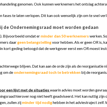
ehandeling genomen. Ook kunnen werknemers het ontslag achteraf
 fases te laten verlopen. Dit kan ook wenselijk zijn om te snel ve
 bij de Ondernemingsraad moet worden gedaan
). Bijvoorbeeld omdat er
minder dan 50 werknemers
werken. So
emers daar
geen belangstelling
voor hebben. Als er geen OR is, k
 in kort geding betoogd dat de werkgever eerst een OR moest inst
chterwege blijven. Dat kan aan de orde zijn als de reorganisatie n
dig om de
ondernemingsraad toch te betrekken
bij de reorganis
oor een lijst met de situaties
waarin advies moet worden gevraa
ingsraad hierover nog niet heeft geadviseerd. Het kan nuttig zijn
en, zullen zij
minder tijd nodig
hebben in het adviestraject zelf.