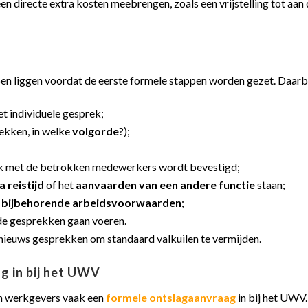
 directe extra kosten meebrengen, zoals een vrijstelling tot aan 
en liggen voordat de eerste formele stappen worden gezet. Daarb
t individuele gesprek;
ekken, in welke
volgorde
?);
ek met de betrokken medewerkers wordt bevestigd;
a reistijd
of het
aanvaarden van een andere functie
staan;
t
bijbehorende arbeidsvoorwaarden
;
de gesprekken gaan voeren.
t nieuws gesprekken om standaard valkuilen te vermijden.
g in bij het UWV
n werkgevers vaak een
formele ontslagaanvraag
in bij het UWV.