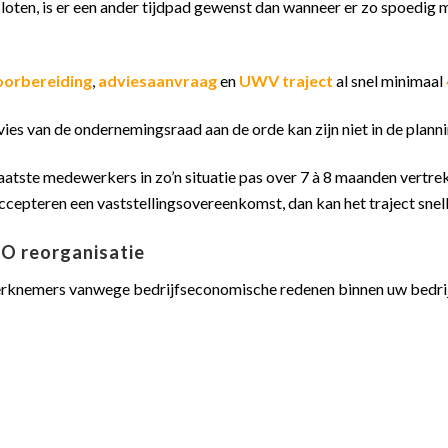
esloten, is er een ander tijdpad gewenst dan wanneer er zo spoedi
oorbereiding
,
adviesaanvraag
en
UWV traject
al snel minimaal
ies van de ondernemingsraad aan de orde kan zijn niet in de plann
laatste medewerkers in zo’n situatie pas over 7 à 8 maanden vertrek
cepteren een vaststellingsovereenkomst, dan kan het traject snel
CO reorganisatie
knemers vanwege bedrijfseconomische redenen binnen uw bedri