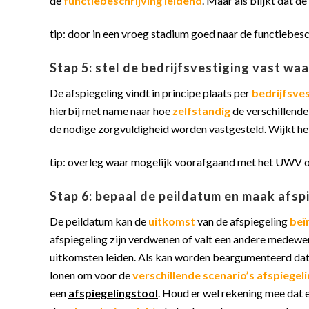
de
functiebeschrijving leidend
. Maar als blijkt dat d
tip: door in een vroeg stadium goed naar de functiebe
Stap 5: stel de bedrijfsvestiging vast wa
De afspiegeling vindt in principe plaats per
bedrijfsves
hierbij met name naar hoe
zelfstandig
de verschillende
de nodige zorgvuldigheid worden vastgesteld. Wijkt het
tip: overleg waar mogelijk voorafgaand met het UWV of
Stap 6: bepaal de peildatum en maak afs
De peildatum kan de
uitkomst
van de afspiegeling
beï
afspiegeling zijn verdwenen of valt een andere medewe
uitkomsten leiden. Als kan worden beargumenteerd d
lonen om voor de
verschillende scenario’s afspiege
een
afspiegelingstool
. Houd er wel rekening mee dat 