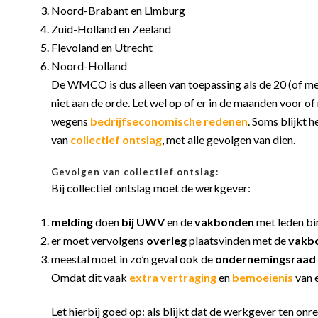
Noord-Brabant en Limburg
Zuid-Holland en Zeeland
Flevoland en Utrecht
Noord-Holland
De WMCO is dus alleen van toepassing als de 20 (of m
niet aan de orde. Let wel op of er in de maanden voor 
wegens
bedrijfseconomische redenen
. Soms blijkt 
van
collectief ontslag
, met alle gevolgen van dien.
Gevolgen van collectief ontslag:
Bij collectief ontslag moet de werkgever:
melding
doen
bij UWV
en de
vakbonden
met leden bi
er moet vervolgens
overleg
plaatsvinden met de
vakb
meestal moet in zo’n geval ook de
ondernemingsraad
Omdat dit vaak
extra vertraging
en
bemoeienis
van e
Let hierbij goed op: als blijkt dat de werkgever ten on