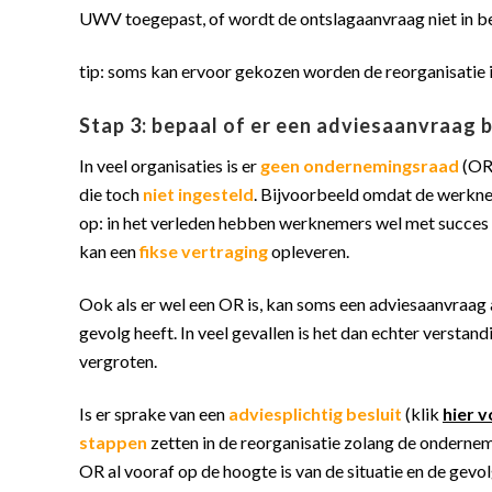
UWV toegepast, of wordt de ontslagaanvraag niet in b
tip: soms kan ervoor gekozen worden de reorganisatie in
Stap 3: bepaal of er een adviesaanvraag
In veel organisaties is er
geen ondernemingsraad
(OR
die toch
niet ingesteld
. Bijvoorbeeld omdat de werkn
op: in het verleden hebben werknemers wel met succes
kan een
fikse vertraging
opleveren.
Ook als er wel een OR is, kan soms een adviesaanvraag a
gevolg heeft. In veel gevallen is het dan echter verstan
vergroten.
Is er sprake van een
adviesplichtig besluit
(klik
hier v
stappen
zetten in de reorganisatie zolang de ondernem
OR al vooraf op de hoogte is van de situatie en de gevolg