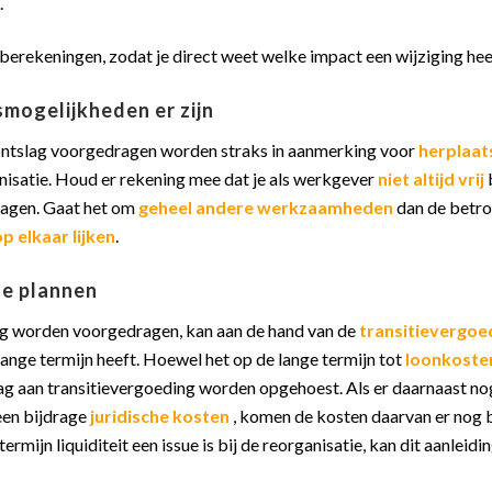
.
gsberekeningen, zodat je direct weet welke impact een wijziging hee
smogelijkheden er zijn
ontslag voorgedragen worden straks in aanmerking voor
herplaat
anisatie. Houd er rekening mee dat je als werkgever
niet altijd vrij
agen. Gaat het om
geheel andere werkzaamheden
dan de betr
p elkaar lijken
.
de plannen
ag worden voorgedragen, kan aan de hand van de
transitievergoe
lange termijn heeft. Hoewel het op de lange termijn tot
loonkoste
rag aan transitievergoeding worden opgehoest. Als er daarnaast 
een bijdrage
juridische kosten
, komen de kosten daarvan er nog bi
termijn liquiditeit een issue is bij de reorganisatie, kan dit aanlei