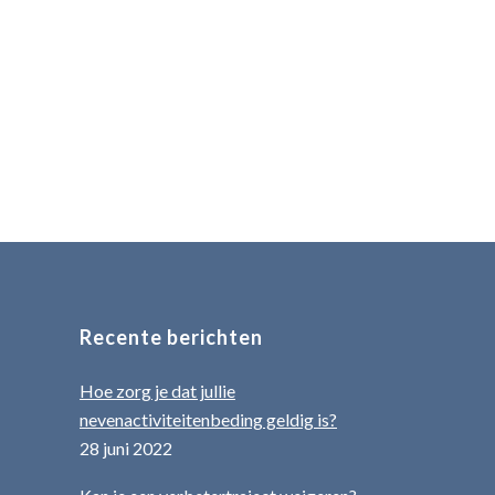
verschillende stappen door en bespreken we per
stap de mogelijke implicaties van de keuzes. Stap
1: maak een realistische tijdsplanning voor de
reorganisatie Een reorganisatie heeft een doel.
Dat kan zijn het...
22 juni, 2018
Recente berichten
Hoe zorg je dat jullie
nevenactiviteitenbeding geldig is?
28 juni 2022